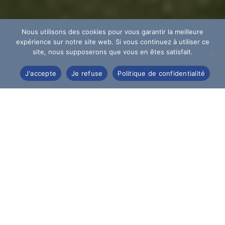
Nous utilisons des cookies pour vous garantir la meilleure
expérience sur notre site web. Si vous continuez à utiliser ce
site, nous supposerons que vous en êtes satisfait.
J'accepte
Je refuse
Politique de confidentialité
Sur la butte de Vauquois,
la guerre apparaît
dès la première vue
, mais
sa compréhension
demande bien plus qu’un regard
. Cette page de
l’histoire de France s’aborde comme un livre
dont chaque chapitre s’est écrit dans la terre,
entre faits, ruines et écrits. Les hommes,
français et allemands, y ont vécu une vie
bouleversée, racontée dans les journaux et les
ouvrages de l’époque.
Ce lieu de mémoire