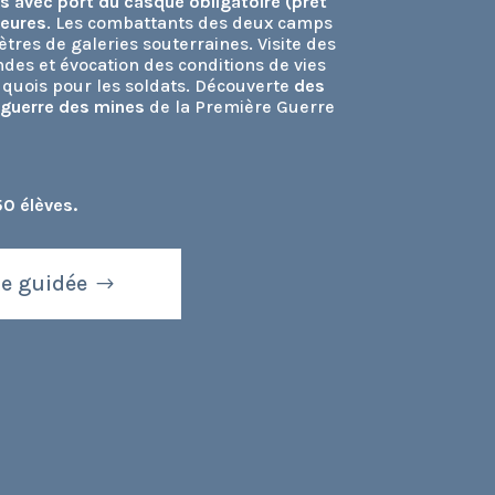
s avec port du casque obligatoire (prêt
ieures
. Les combattants des deux camps
ètres de galeries souterraines. Visite des
ndes et évocation des conditions de vies
auquois pour les soldats. Découverte
des
 guerre des mines
de la Première Guerre
50 élèves.
te guidée