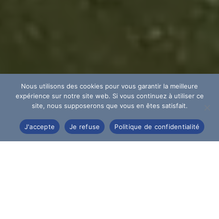
Nous utilisons des cookies pour vous garantir la meilleure
expérience sur notre site web. Si vous continuez à utiliser ce
site, nous supposerons que vous en êtes satisfait.
J'accepte
Je refuse
Politique de confidentialité
Découvrez Verdun autrement lors d’une visite
exclusive avec un guide privé spécialiste de la
bataille.